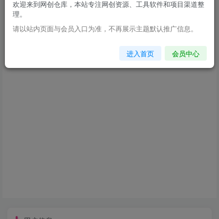
欢迎来到网创仓库，本站专注网创资源、工具软件和项目渠道整
理。
登录
注册
请以站内页面与会员入口为准，不再展示主题默认推广信息。
进入首页
会员中心