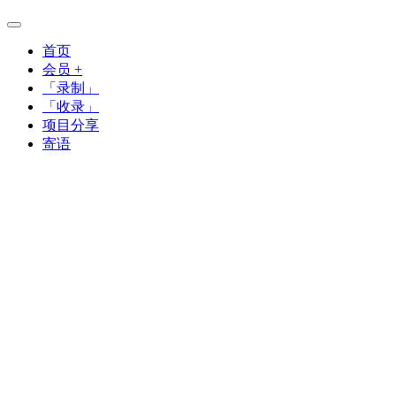
首页
会员 +
「录制」
「收录」
项目分享
寄语