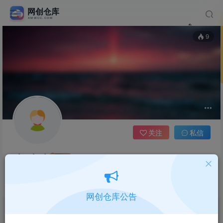
9
关注
私信
xiaobai
管理员
这家伙很懒，什么都没有写...
网创仓库公告
文章
1
收藏
0
评论
0
版块
0
帖子
0
粉丝
0